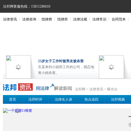
法邦网客服热线：15811286610
法律资讯
法律咨询
找律师
找律所
法律法规
法律常识
合同范本
23岁女子工作时被男友被杀害
石某来到小娟所工作的公司，残忍地
将小娟杀害。
法邦网
>
法律资讯
>
曝光台
首页
法邦时评
法律名人谈
热点追踪
法邦视频