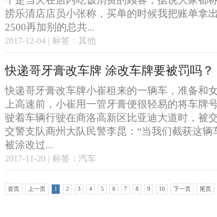
个是当天在店内吃饭消费的顾客，据说大家都
捞乐清店店员小张称，买单的时候我把账单拿
2500再加别的总共...
2017-12-04 | 标签：其他
快递哥牙膏改车牌 涂改车牌要被罚吗？
快递哥牙膏改车牌小崔租来的一辆车，准备和
上高速前，小崔用一管牙膏便很轻易的将车牌号
驶着车辆行驶在商洛高新区比亚迪大道时，被
交警支队商州大队民警李昆：“当我们截获这辆
被涂改过...
2017-11-20 | 标签：汽车
首页
上一页
1
2
3
4
5
6
7
8
9
10
下一页
尾页